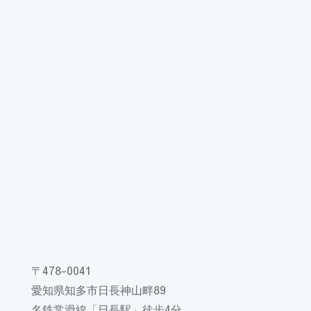
〒478-0041
愛知県知多市日長神山畔89
名鉄常滑線「日長駅」徒歩4分