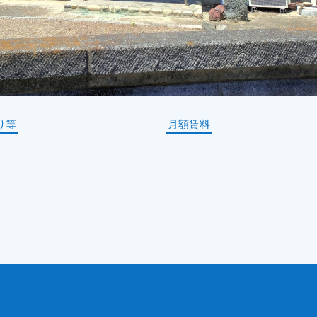
り等
月額賃料