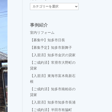
カ
テ
ゴ
リ
事例紹介
ー
室内リフォーム
【募集中】知多市日長
【募集予定】知多市新舞子
【入居済】知多市金沢の貸家
【ご成約済】常滑市大野町の
貸家
【入居済】東海市富木島新石
根
【ご成約済】知多市南粕谷の
貸家
【入居済】知多市知多市長浦
【ご成約済】半田市有脇町